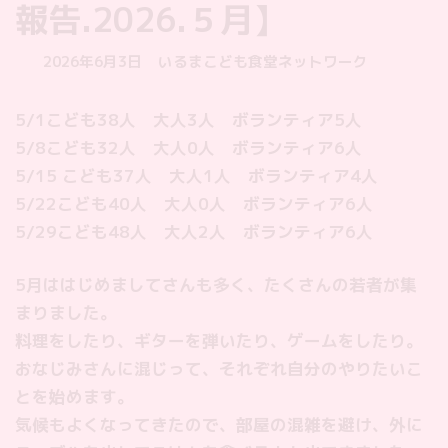
報告.2026.５月】
最
2026年6月3日
いるまこども食堂ネットワーク
終
更
5/1こども38人 大人3人 ボランティア5人
新
5/8こども32人 大人0人 ボランティア6人
日
時
5/15 こども37人 大人1人 ボランティア4人
:
5/22こども40人 大人0人 ボランティア6人
5/29こども48人 大人2人 ボランティア6人
5月ははじめましてさんも多く、たくさんの若者が集
まりました。
料理をしたり、ギターを弾いたり、ゲームをしたり。
おなじみさんに混じって、それぞれ自分のやりたいこ
とを始めます。
気候もよくなってきたので、部屋の混雑を避け、外に