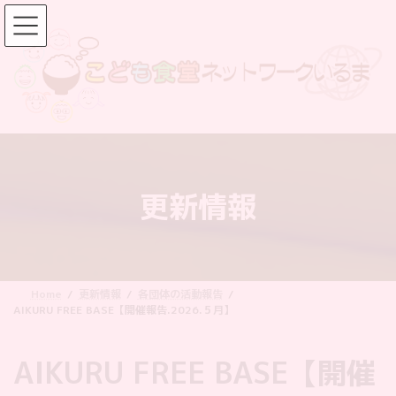
コ
ナ
ン
ビ
テ
ゲ
ン
ー
ツ
シ
へ
ョ
ス
ン
キ
に
ッ
移
更新情報
プ
動
Home
更新情報
各団体の活動報告
AIKURU FREE BASE【開催報告.2026.５月】
AIKURU FREE BASE【開催