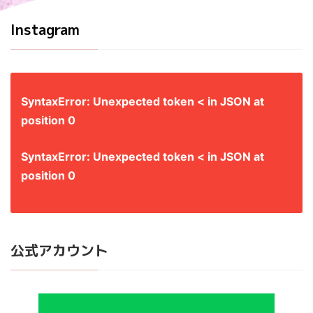
Instagram
SyntaxError: Unexpected token < in JSON at
position 0
SyntaxError: Unexpected token < in JSON at
position 0
公式アカウント