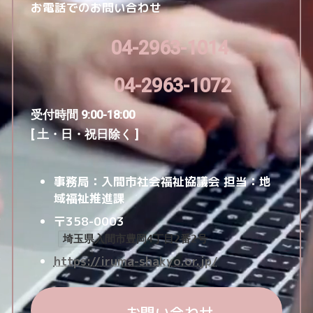
お電話でのお問い合わせ
04-2963-1014
04-2963-1072
受付時間 9:00-18:00
[ 土・日・祝日除く ]
事務局：入間市社会福祉協議会
担当：地
域福祉推進課
〒358-0003
埼玉県入間市豊岡4丁目2番2号
https://iruma-shakyo.or.jp/