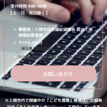
受付時間 9:00-18:00
[ 土・日・祝日除く ]
事務局：入間市社会福祉協議会
担当：地
域福祉推進課
〒358-0003
埼玉県入間市豊岡4丁目2番2号
https://iruma-shakyo.or.jp/
お問い合わせ
※入間市内で開催中の『こども食堂』情報は、社協発
行の「みんなの手」や
社協webに
て紹介しています