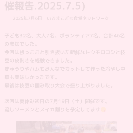
催報告.2025.7.5)
最
2025年7月6日
いるまこども食堂ネットワーク
終
更
子ども32名、大人7名、ボランティア7名、合計46名
新
の参加でした。
日
時
今回は根っこごと引き抜いた新鮮なトウモロコシと枝
:
豆の皮剥きを経験できました。
きゅうりやハムもみんなでカットして作った冷やし中
華も美味しかったです。
最後は枝豆の掴み取り大会で盛り上がりました。
次回は夏休み初日の7月19日（土）開催です。
流しソーメンとスイカ割りを予定してます