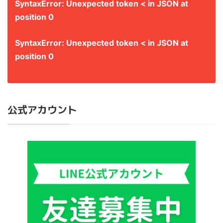
SyntaxError: Unexpected token < in JSON at
position 0
SyntaxError: Unexpected token < in JSON at
position 0
公式アカウント