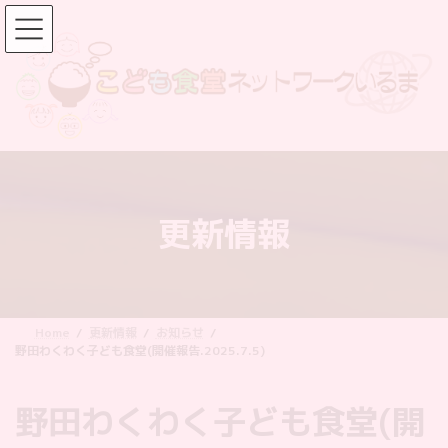
コ
ナ
ン
ビ
テ
ゲ
ン
ー
ツ
シ
へ
ョ
ス
ン
キ
に
ッ
移
更新情報
プ
動
Home
更新情報
お知らせ
野田わくわく子ども食堂(開催報告.2025.7.5)
野田わくわく子ども食堂(開