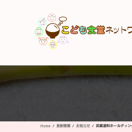
コ
ナ
ン
ビ
テ
ゲ
ン
ー
ツ
シ
へ
ョ
ス
ン
キ
に
ッ
移
プ
動
Home
更新情報
お知らせ
武蔵塗料ホールディン