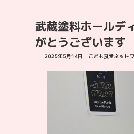
武蔵塗料ホールデ
がとうございます
最
2025年5月14日
こども食堂ネットワ
終
更
新
日
時
: