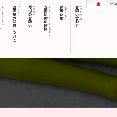
日
ェクト
助成金の交付について
寄付のお願い
支援団体の皆様
お知らせ
お問い合わせ
kuroko Project
Grant
donate
Support organizations
Information
Contact us