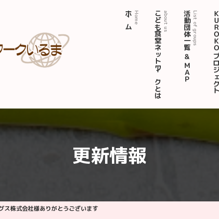
ホーム
こども食堂ネットワークとは
活動団体一覧 ＆ ＭＡＰ
ＫＵＲＯＫＯ プロジ
Home
about us
List of groups
更新情報
グス株式会社様ありがとうございます