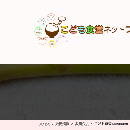
コ
ナ
ン
ビ
テ
ゲ
ン
ー
ツ
シ
へ
ョ
ス
ン
キ
に
ッ
移
プ
動
Home
更新情報
お知らせ
子ども食堂nukunuku