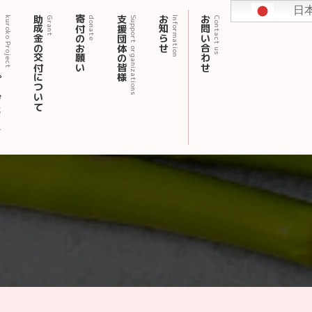
日
ェクト
助成金の交付について
寄付のお願い
支援団体の皆様
お知らせ
お問い合わせ
kuroko Project
Grant
donate
Support organizations
Information
Contact us