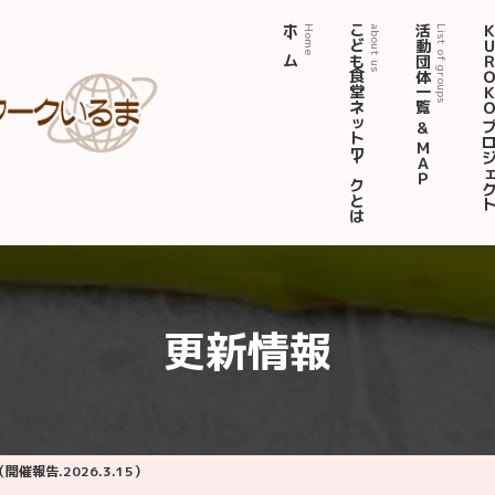
ホーム
こども食堂ネットワークとは
活動団体一覧 ＆ ＭＡＰ
ＫＵＲＯＫＯ プロジ
Home
about us
List of groups
更新情報
（開催報告.2026.3.15）