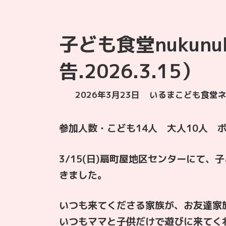
子ども食堂nukun
告.2026.3.15）
最
2026年3月23日
いるまこども食堂
終
更
参加人数・こども14人 大人10人 ボ
新
日
時
3/15(日)扇町屋地区センターにて、子ども
:
きました。
いつも来てくださる家族が、お友達家
いつもママと子供だけで遊びに来てく