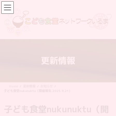
コ
ナ
ン
ビ
テ
ゲ
ン
ー
ツ
シ
へ
ョ
ス
ン
キ
に
ッ
移
更新情報
プ
動
Home
更新情報
お知らせ
子ども食堂nukunuktu（開催報告.2025.9.21)
子ども食堂nukunuktu（開