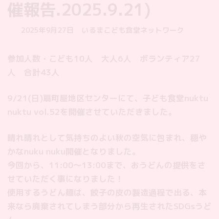
催報告.2025.9.21)
最
2025年9月27日
いるまこども食堂ネットワーク
終
更
参加人数・こども10人 大人6人 ボランティア27
新
人 合計43人
日
時
:
9/21(日)扇町屋地区センターにて、子ども食堂nuktu
nuktu vol.52を開催させていただきました。
晴れ晴れとして気持ちのよい秋の空気に包まれ、穏や
かなnuku nuku開催となりました。
今回から、11:00〜13:00まで、おうどんの提供をさ
せていただく事になりました！
使用するうどん麺は、餃子の皮の製造過程で出る、本
来なら廃棄されてしまう部分から再生されたSDGsうど