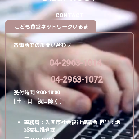
CONTACT
こども食堂ネットワークいるま
お電話でのお問い合わせ
04-2963-1014
04-2963-1072
受付時間 9:00-18:00
[ 土・日・祝日除く ]
事務局：入間市社会福祉協議会
担当：地
域福祉推進課