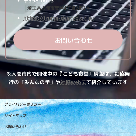
〒358-0003
埼玉県入間市豊岡4丁目2番2号
https://iruma-shakyo.or.jp/
お問い合わせ
※入間市内で開催中の『こども食堂』情報は、社協発
行の「みんなの手」や
社協webに
て紹介しています
プライバシーポリシー
サイトマップ
お問い合わせ