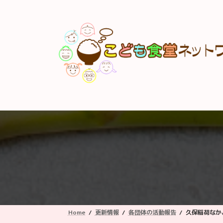
コ
ナ
ン
ビ
テ
ゲ
ン
ー
ツ
シ
へ
ョ
ス
ン
キ
に
ッ
移
プ
動
Home
更新情報
各団体の活動報告
久保稲荷なかよ