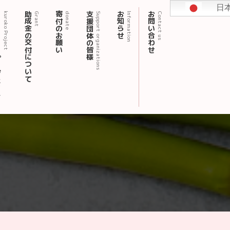
日
ェクト
助成金の交付について
寄付のお願い
支援団体の皆様
お知らせ
お問い合わせ
kuroko Project
Grant
donate
Support organizations
Information
Contact us