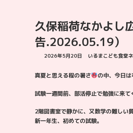
久保稲荷なかよし
告.2026.05.19）
最
2026年5月20日
いるまこども食堂
終
更
真夏と思える程の暑さ
の中、今日は
新
日
時
試験一週間前、部活停止で勉強に来て
:
2階図書室で静かに、又数学の難しい
新一年生、初めての試験。