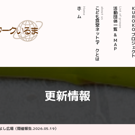
ホーム
こども食堂ネットワークとは
活動団体一覧 ＆ ＭＡＰ
ＫＵＲＯＫＯ プロジ
Home
about us
List of groups
更新情報
し広場（開催報告.2026.05.19）