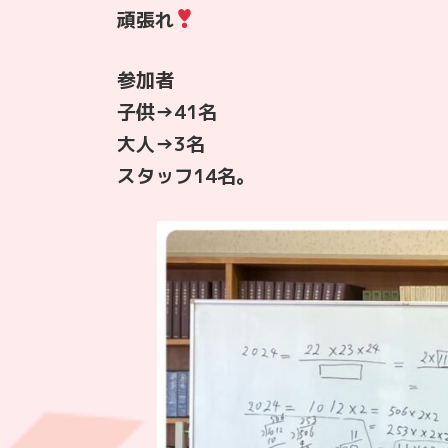
頑張れ
参加者
子供→41名
大人→3名
スタッフ14名。