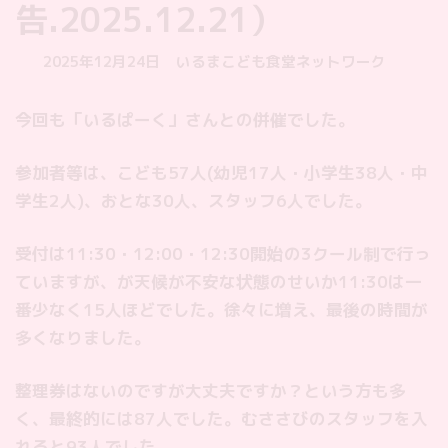
告.2025.12.21）
最
2025年12月24日
いるまこども食堂ネットワーク
終
更
今回も「いるぱーく」さんとの併催でした。
新
日
時
参加者等は、こども57人(幼児17人・小学生38人・中
:
学生2人)、おとな30人、スタッフ6人でした。
受付は11:30・12:00・12:30開始の3クール制で行っ
ていますが、が天候が不安な状態のせいか11:30は一
番少なく15人ほどでした。徐々に増え、最後の時間が
多くなりました。
整理券はないのですが大丈夫ですか？という方も多
く、最終的には87人でした。むささびのスタッフを入
れると93人でした。