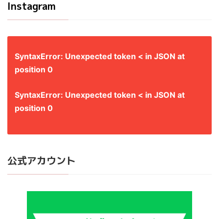
Instagram
SyntaxError: Unexpected token < in JSON at
position 0
SyntaxError: Unexpected token < in JSON at
position 0
公式アカウント