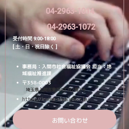
04-2963-1014
04-2963-1072
受付時間 9:00-18:00
[ 土・日・祝日除く ]
事務局：入間市社会福祉協議会
担当：地
域福祉推進課
〒358-0003
埼玉県入間市豊岡4丁目2番2号
https://iruma-shakyo.or.jp/
お問い合わせ