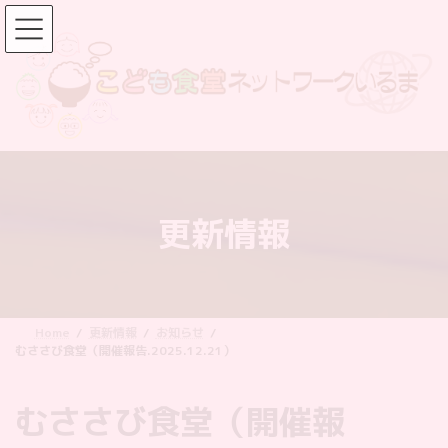
コ
ナ
ン
ビ
テ
ゲ
ン
ー
ツ
シ
へ
ョ
ス
ン
キ
に
ッ
移
更新情報
プ
動
Home
更新情報
お知らせ
むささび食堂（開催報告.2025.12.21）
むささび食堂（開催報