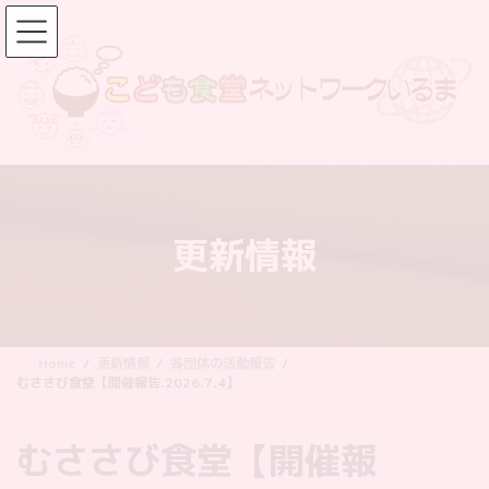
コ
ナ
ン
ビ
テ
ゲ
ン
ー
ツ
シ
へ
ョ
ス
ン
キ
に
ッ
移
更新情報
プ
動
Home
更新情報
各団体の活動報告
むささび食堂【開催報告.2026.7.4】
むささび食堂【開催報