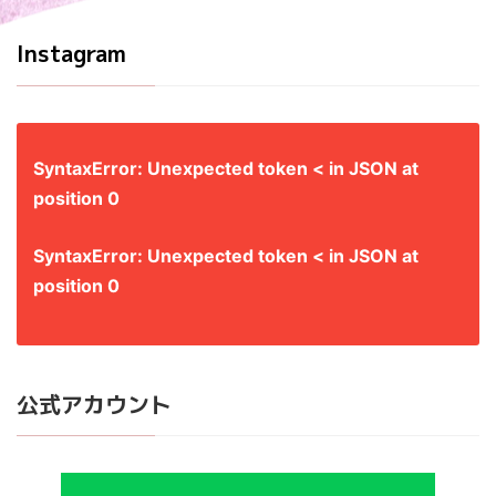
Instagram
SyntaxError: Unexpected token < in JSON at
position 0
SyntaxError: Unexpected token < in JSON at
position 0
公式アカウント