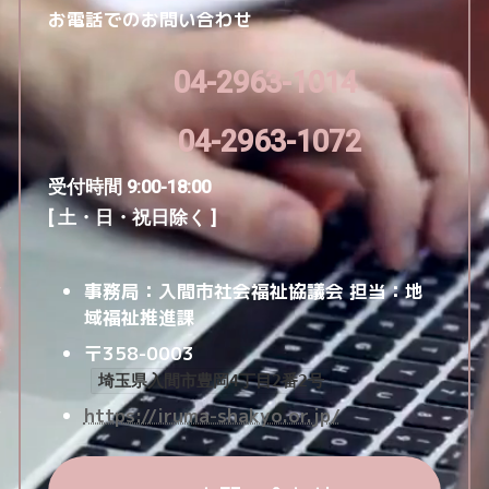
お電話でのお問い合わせ
04-2963-1014
04-2963-1072
受付時間 9:00-18:00
[ 土・日・祝日除く ]
事務局：入間市社会福祉協議会
担当：地
域福祉推進課
〒358-0003
埼玉県入間市豊岡4丁目2番2号
https://iruma-shakyo.or.jp/