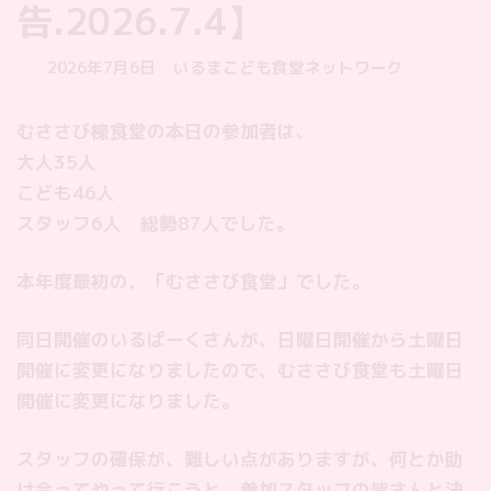
告.2026.7.4】
最
2026年7月6日
いるまこども食堂ネットワーク
終
更
むささび棟食堂の本日の参加者は、
新
大人35人
日
時
こども46人
:
スタッフ6人 総勢87人でした。
本年度最初の、「むささび食堂」でした。
同日開催のいるぱーくさんが、日曜日開催から土曜日
開催に変更になりましたので、むささび食堂も土曜日
開催に変更になりました。
スタッフの確保が、難しい点がありますが、何とか助
け合ってやって行こうと、参加スタッフの皆さんと決