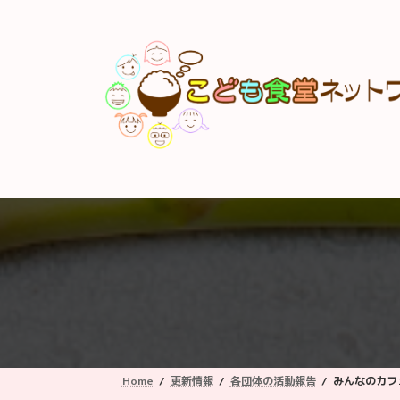
コ
ナ
ン
ビ
テ
ゲ
ン
ー
ツ
シ
へ
ョ
ス
ン
キ
に
ッ
移
プ
動
Home
更新情報
各団体の活動報告
みんなのカフェ