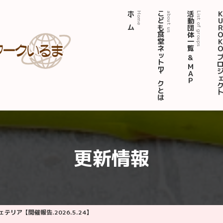
ホーム
こども食堂ネットワークとは
活動団体一覧 ＆ ＭＡＰ
ＫＵＲＯＫＯ プロジ
Home
about us
List of groups
更新情報
テリア【開催報告.2026.5.24】