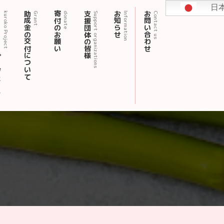
日
ェクト
助成金の交付について
寄付のお願い
支援団体の皆様
お知らせ
お問い合わせ
kuroko Project
Grant
donate
Support organizations
Information
Contact us