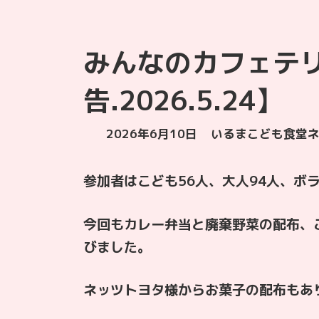
みんなのカフェテ
告.2026.5.24】
最
2026年6月10日
いるまこども食堂
終
更
参加者はこども56人、大人94人、ボラ
新
日
時
今回もカレー弁当と廃棄野菜の配布、
:
びました。
ネッツトヨタ様からお菓子の配布もあ