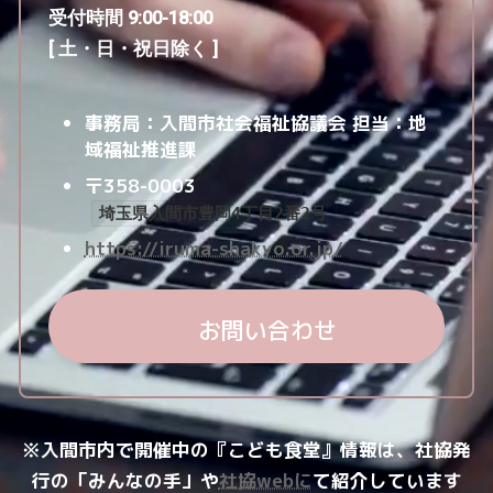
受付時間 9:00-18:00
[ 土・日・祝日除く ]
事務局：入間市社会福祉協議会
担当：地
域福祉推進課
〒358-0003
埼玉県入間市豊岡4丁目2番2号
https://iruma-shakyo.or.jp/
お問い合わせ
※入間市内で開催中の『こども食堂』情報は、社協発
行の「みんなの手」や
社協webに
て紹介しています