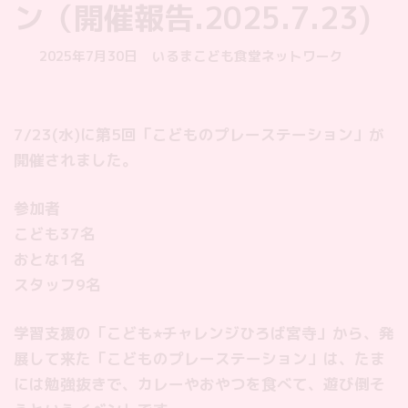
ン（開催報告.2025.7.23)
最
2025年7月30日
いるまこども食堂ネットワーク
終
更
新
7/23(水)に第5回「こどものプレーステーション」が
日
時
開催されました。
:
参加者
こども37名
おとな1名
スタッフ9名
学習支援の「こども⭐︎チャレンジひろば宮寺」から、発
展して来た「こどものプレーステーション」は、たま
には勉強抜きで、カレーやおやつを食べて、遊び倒そ