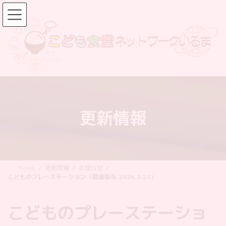
コ
ナ
ン
ビ
テ
ゲ
ン
ー
ツ
シ
へ
ョ
ス
ン
キ
に
ッ
移
更新情報
プ
動
Home
更新情報
お知らせ
こどものプレーステーション（開催報告.2025.7.23)
こどものプレーステーショ