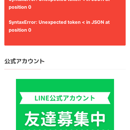
position 0
SyntaxError: Unexpected token < in JSON at
position 0
公式アカウント