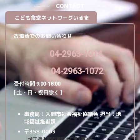
CONTACT
こども食堂ネットワークいるま
お電話でのお問い合わせ
04-2963-1014
04-2963-1072
受付時間 9:00-18:00
[ 土・日・祝日除く ]
事務局：入間市社会福祉協議会
担当：地
域福祉推進課
〒358-0003
埼玉県入間市豊岡4丁目2番2号