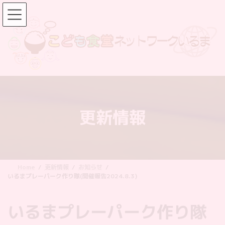
コ
ナ
ン
ビ
テ
ゲ
ン
ー
ツ
シ
へ
ョ
ス
ン
キ
に
ッ
移
更新情報
プ
動
Home
更新情報
お知らせ
いるまプレーパーク作り隊(開催報告2024.8.3)
いるまプレーパーク作り隊