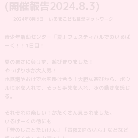
(開催報告2024.8.3)
最
2024年8月6日
いるまこども食堂ネットワーク
終
更
青少年活動センター「夏」フェスティバルでのいるぱ
新
ーく！！1日目！
日
時
:
夏の暑さに負けず、遊びきりました！
やっぱり水が大人気！
水鉄炮やおけで水を掛け合う！大胆な遊びから、ボウ
ルに水を入れて、そっと手先を入れ、水の動きを感じ
る。
それぞれの楽しい！がたくさん見られました。
いるぱーくの他にも
「昔のしごとたいけん」「冒険ZIPらいん」などなど