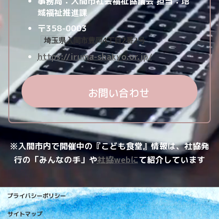
事務局：入間市社会福祉協議会
担当：地
域福祉推進課
〒358-0003
埼玉県入間市豊岡4丁目2番2号
https://iruma-shakyo.or.jp/
お問い合わせ
※入間市内で開催中の『こども食堂』情報は、社協発
行の「みんなの手」や
社協webに
て紹介しています
プライバシーポリシー
サイトマップ