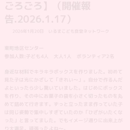
ごろごろ】（開催報
告.2026.1.17）
最
2026年1月20日
いるまこども食堂ネットワーク
終
更
東町地区センター
新
参加人数:子ども4人 大人1人 ボランティア2名
日
時
:
身近な材料でキラキラボックスを作りました。初めて
見た子は光にかざして「きれい〜」。自分で作るんだ
よといったら少し驚いていました。はじめにボックス
を作り、その中にお菓子の袋を小さく切ったものを丸
めて詰めて行きます。ずっと立ったまま作っていた子
は同じ姿勢で集中しすぎていたのか「ひざがいたくな
った」と言ってました。でもイメージ通りに出来上が
り大満足。頑張ったよね〜。