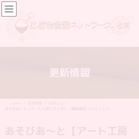
コ
ナ
ン
ビ
テ
ゲ
ン
ー
ツ
シ
へ
ョ
ス
ン
キ
に
ッ
移
更新情報
プ
動
Home
更新情報
お知らせ
あそびあ〜と【アート工房ごろごろ】（開催報告.2026.1.17）
あそびあ〜と【アート工房