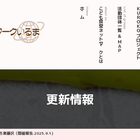
ホーム
こども食堂ネットワークとは
活動団体一覧 ＆ ＭＡＰ
ＫＵＲＯＫＯ プロジ
Home
about us
List of groups
更新情報
藤沢（開催報告.2025.9.1)