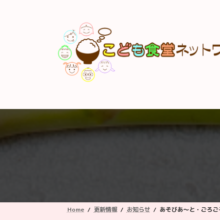
コ
ナ
ン
ビ
テ
ゲ
ン
ー
ツ
シ
へ
ョ
ス
ン
キ
に
ッ
移
プ
動
Home
更新情報
お知らせ
あそびあ〜と・ごろごろ東