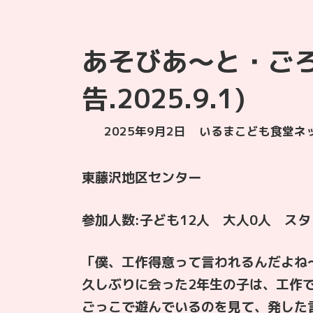
あそびあ〜と・ご
告.2025.9.1)
最
2025年9月2日
いるまこども食堂ネ
終
更
東藤沢地区センター
新
日
時
参加人数:子ども12人 大人0人 スタ
:
「僕、工作得意って言われるんだよね
久しぶりに会った2年生の子は、工作
ごっこで遊んでいるのを見て、発した