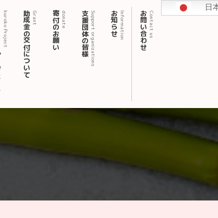
日
ェクト
助成金の交付について
寄付のお願い
支援団体の皆様
お知らせ
お問い合わせ
kuroko Project
Grant
donate
Support organizations
Information
Contact us