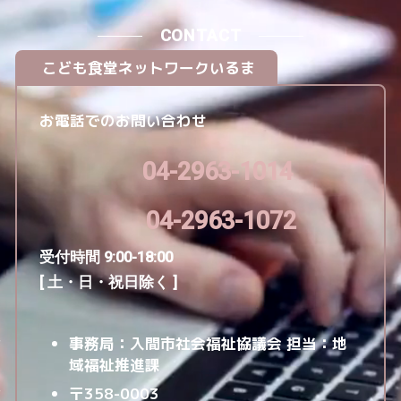
CONTACT
こども食堂ネットワークいるま
お電話でのお問い合わせ
04-2963-1014
04-2963-1072
受付時間 9:00-18:00
[ 土・日・祝日除く ]
事務局：入間市社会福祉協議会
担当：地
域福祉推進課
〒358-0003