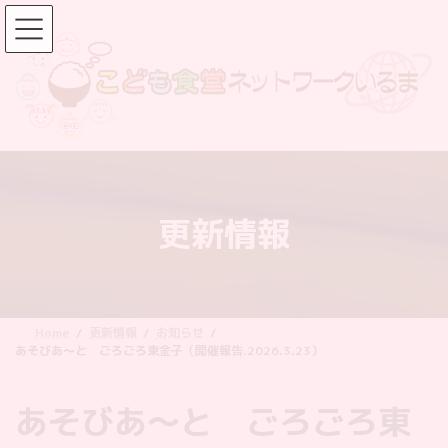
コ
ナ
ン
ビ
テ
ゲ
ン
ー
ツ
シ
へ
ョ
ス
ン
キ
に
ッ
移
更新情報
プ
動
Home
更新情報
お知らせ
あそびあ〜と ごろごろ東金子（開催報告.2026.3.23）
あそびあ〜と ごろごろ東