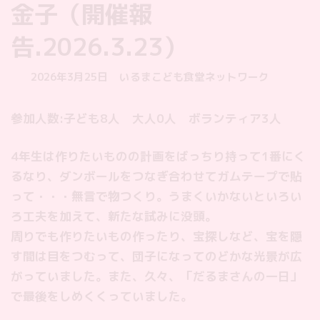
金子（開催報
告.2026.3.23）
最
2026年3月25日
いるまこども食堂ネットワーク
終
更
参加人数:子ども8人 大人0人 ボランティア3人
新
日
時
4年生は作りたいものの計画をばっちり持って1番にく
:
るなり、ダンボールをつなぎ合わせてガムテープで貼
って・・・無言で物つくり。うまくいかないといろい
ろ工夫を加えて、新たな試みに没頭。
周りでも作りたいもの作ったり、宝探しなど、宝を隠
す間は目をつむって、団子になってのどかな光景が広
がっていました。また、久々、「だるまさんの一日」
で最後をしめくくっていました。