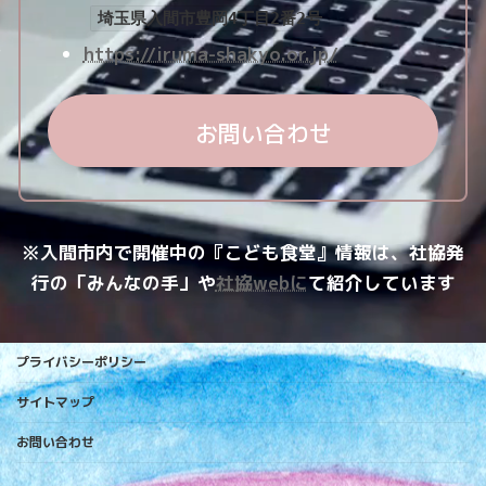
埼玉県入間市豊岡4丁目2番2号
https://iruma-shakyo.or.jp/
お問い合わせ
※入間市内で開催中の『こども食堂』情報は、社協発
行の「みんなの手」や
社協webに
て紹介しています
プライバシーポリシー
サイトマップ
お問い合わせ